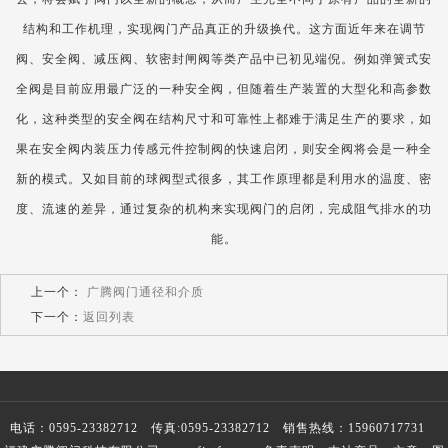
结构和工作机理，实现阀门产品真正的升级换代。这方面近年来在调节
阀、安全阀、减压阀、软密封闸阀等类产品中已初见端倪。例如弹簧式安
全阀是目前应用最广泛的一种安全阀，但随着生产装置的大型化和高参数
化，这种类型的安全阀在结构尺寸和可靠性上都难于满足生产的要求，如
果在安全阀内装压力传感元件控制阀的快速启闭，则安全阀将会是一种全
新的模式。又如目前的球阀型式很多，其工作原理都是利用水的温度、密
度、流速的差异，通过复杂的机构来实现阀门的启闭，完成阻气排水的功
能。
上一个：
广腾阀门通径和介质
下一个：
返回列表
电话：0595-23382712 传真:0595-23382712 销售热线：15960717731